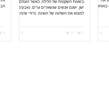
ס את
והר
בשעות השקטות של הלילה, כאשר העולם
 באותה
הבא
ישן, ישנם אנשים שנשארים ערים, נאבקים
מחפ
למצוא את השלווה של השינה. נדודי שינה,
מצב שמשפיע על מיליונים, אינו...