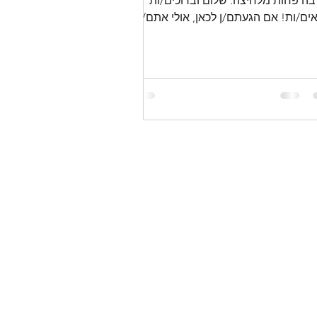
בה פחות מלחיצה. שלום וברוכים/ות
ים/ות! אם הגעתם/ן לכאן, אולי אתם/ן
שים/ות קצת יותר איזון, תוספת...