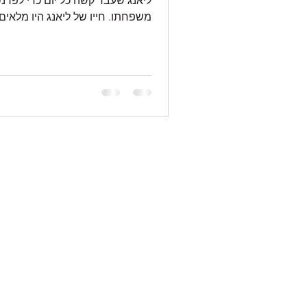
ליאנג שעבד קשה כל יום כדי לפרנ
משפחתו. חייו של ליאנג היו מלאים
שגרה: חיתוך עצים, נשיאתו...