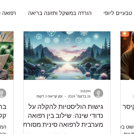
טבעיים ליופי
הורדה במשקל ותזונה בריאה
רפואה ס
lh8394
26 בדצמ׳ 2024
זמן קריאה 3 דקות
יסר
גישות הוליסטיות להקלה על
ברו
נדודי שינה: שילוב בין רפואה
קלי
מערבית לרפואה סינית מסורתית
פשוט בשם
המק