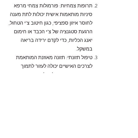
תרופות צמחיות: פורמולות צמחי מרפא
סיניות מותאמות אישית יכולות לתת מענה
לחוסר איזון ספציפי, כגון חיטוב צ'י הטחול,
הרגעת סטגנציה של צ'י הכבד או חימום
יאנג הכליות, כדי לקדם ירידה בריאה
במשקל.
טיפול תזונתי: תזונה מאוזנת המותאמת
לצרכים האישיים יכולה לעזור לתמוך
בתפקוד האיברים ולטפל בחוסר איזון
התורם לעלייה במשקל. מזונות המזינים את
הטחול והכליות, תומכים בתפקוד הכבד
ומסירים לחות וליחה יכולים להיות מועילים.
עיסוי Tui Na: טכניקת עיסוי טיפולית זו
מעוררת נקודות אקופרסורה ומרידיאנים,
מעודדת את זרימת הצ'י והדם ומשפרת את
העיכול ואת חילוף החומרים.