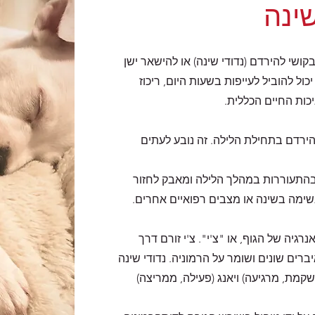
שינה
קושי להירדם (נדודי שינה) או להישאר ישן
כול להוביל לעייפות בשעות היום, ריכוז
ות החיים הכללית.
הירדם בתחילת הלילה. זה נובע לעתים
 בהתעוררות במהלך הלילה ומאבק לחזור
 נשימה בשינה או מצבים רפואיים אחרים.
רגיה של הגוף, או "צ'י". צ'י זורם דרך
רים שונים ושומר על הרמוניה. נדודי שינה
שקמת, מרגיעה) ויאנג (פעילה, ממריצה)