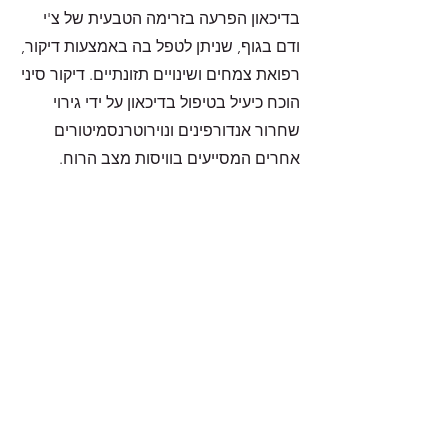
בדיכאון הפרעה בזרימה הטבעית של צ'י
ודם בגוף, שניתן לטפל בה באמצעות דיקור,
רפואת צמחים ושינויים תזונתיים. דיקור סיני
הוכח כיעיל בטיפול בדיכאון על ידי גירוי
שחרור אנדורפינים ונוירוטרנסמיטורים
אחרים המסייעים בוויסות מצב הרוח.
אבל ואובדן הם גם בעיות נפוצות שיכולות
להשפיע על הבריאות הנפשית והרגשית.
הרפואה הסינית מכירה בכך שרגשות הם
חלק בלתי נפרד מהחוויה האנושית ושאבל
ואובדן עלולים לגרום לחוסר איזון באנרגיה
של הגוף. דיקור סיני וצמחי מרפא יכולים
לשמש כדי לעזור לאנשים לעבד את
רגשותיהם ולעבור את תהליך האבל בצורה
בריאה ובונה.