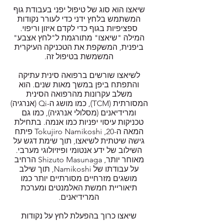
שיאצו הוא סוג של טיפול יפני בעבודת גוף
המשתמש בלחץ ידני כדי לעורר נקודות
ספציפיות בגוף כדי לקדם איזון וריפוי.
המילה "שיאצו" מתורגמת ל"לחץ אצבע"
ביפנית, המשקפת את הטכניקה העיקרית
המשמשת בטיפול זה.
לשיאצו שורשים ברפואה סינית עתיקה
והתפתח ביפן במשך מאות שנים. הוא
משלב עקרונות מהרפואה הסינית
המסורתית (TCM), כמו מושג ה-Qi (אנרגיה)
ומרידיאנים (מסלולי אנרגיה), כמו גם
טכניקות עיסוי יפניות כמו אנמה. בתחילת
המאה ה-20, Tokujiro Namikoshi פיתח
גישה שיטתית לשיאצו, תוך שימת דגש על
השילוב של ידע אנטומי ופיזיולוגי מערבי.
מאוחר יותר, Shizuto Masunaga הרחיב
על עבודתו של Namikoshi, תוך שילב
מושגים מזרחיים מסורתיים יותר כמו
תיאוריית חמשת האלמנטים ומערכת
המרידיאנים.
שיאצו כרוך בהפעלת לחץ על נקודות