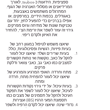
ספציפיות, הידועות כ-tsubos, לאורך
המרידיאנים או מסלולי האנרגיה של הגוף.
המתרגלים משתמשים באצבעות,
באגודלים, בכפות הידיים, במרפקים, או
אפילו בברכיים כדי להפעיל לחץ, יחד עם
טכניקות שונות של מתיחה וגיוס מפרקים.
גירוי זה עוזר לשפר את זרימת הצ'י, להחזיר
את האיזון ולקדם ריפוי.
שיאצו משמש לטיפול במגוון רחב של
בעיות פיזיות, רגשיות ופסיכולוגיות, כולל:
בעיות שרירים ושלד: שיאצו יכול לעזור
להקל על כאב, נוקשות ואי נוחות הקשורים
למצבים כמו כאבי גב, כאבי צוואר ודלקת
פרקים.
מתח וחרדה: האופי המרגיע והמרגיע של
שיאצו יכול לעזור להפחית מתח, חרדה
ומתח.
בעיות עיכול: על ידי גירוי נקודות הקשורות
לעיכול, שיאצו יכול לעזור לשפר את תפקוד
העיכול ולהקל על תסמינים של מצבים כמו
תסמונת המעי הרגיז (IBS) ועצירות.
נדודי שינה: שיאצו יכול לקדם הרפיה ולשפר
את איכות השינה על ידי טיפול בחוסר איזון