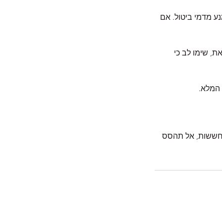
עות לפחות על מנת להימנע מדמי ביטול. אם
התור שנקבע. עם זאת, שימו לב כי
ו חששות, אל תהסס