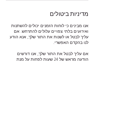
מדיניות ביטולים
אנו מבינים כי לוחות הזמנים יכולים להשתנות
ואירועים בלתי צפויים עלולים להתרחש. אם
עליך לבטל או לשנות את התור שלך, אנא הודע
אם עליך לבטל את התור שלך, אנו דורשים
הודעה מראש של 24 שעות לפחות על מנת
להימנע מדמי ביטול. אם תבטל עם הודעה
אם עליך לשנות את התור שלך, אנו מאפשרים
שינויים עד 24 שעות לפני התור שנקבע. עם זאת,
שימו לב כי שינויים כפופים לזמינות ואיננו יכולים
אם תבטל או תשני את התור עם הודעה מראש
של פחות מ-24 שעות, תחויב בתשלום התור