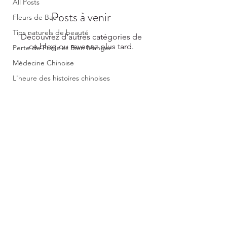
All Posts
Posts à venir
Fleurs de Bach
Tips naturels de beauté
Découvrez d'autres catégories de
ce blog ou revenez plus tard.
Perte de Poids et Bien Manger
Médecine Chinoise
L'heure des histoires chinoises