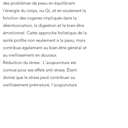
des problèmes de peau en équilibrant
l'énergie du corps, ou Qi, et en soutenant la
fonction des organes impliqués dans la
désintoxication, la digestion et le bien-être
émotionnel. Cette approche holistique de la
santé profite non seulement à la peau, mais
contribue également au bien-être général et
au vieillissement en douceur.
Réduction du stress : L'acupuncture est
connue pour ses effets anti-stress. Étant
donné que le stress peut contribuer au
vieillissement prématuré, l'acupuncture
cosmétique peut aider à soutenir une
apparence plus jeune en favorisant la
relaxation et en réduisant le stress.
Non invasive et sans produits chimiques :
Contrairement à certaines procédures