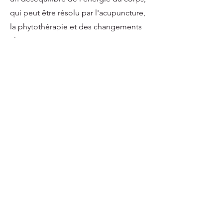
qui peut être résolu par l'acupuncture,
la phytothérapie et des changements
alimentaires.
L'acupuncture s'est avérée efficace
dans le traitement de la fatigue en
stimulant la production d'endorphines
et d'autres neurotransmetteurs qui
aident à réguler l'humeur et les niveaux
d'énergie. La phytothérapie chinoise
peut également être utilisée pour
traiter les déséquilibres sous-jacents
qui contribuent à la fatigue, tels que la
mauvaise digestion et l'hypoglycémie.
La médecine chinoise adopte une
approche holistique pour traiter les